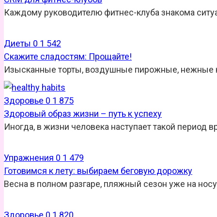
Каждому руководителю фитнес-клуба знакома ситуац
Диеты
0
1 542
Скажите сладостям: Прощайте!
Изысканные торты, воздушные пирожные, нежные к
Здоровье
0
1 875
Здоровый образ жизни – путь к успеху
Иногда, в жизни человека наступает такой период вр
Упражнения
0
1 479
Готовимся к лету: выбираем беговую дорожку
Весна в полном разгаре, пляжный сезон уже на нос
Здоровье
0
1 820