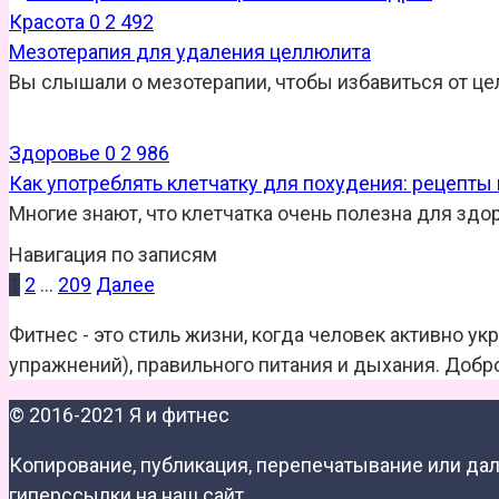
Красота
0
2 492
Мезотерапия для удаления целлюлита
Вы слышали о мезотерапии, чтобы избавиться от це
Здоровье
0
2 986
Как употреблять клетчатку для похудения: рецепты
Многие знают, что клетчатка очень полезна для здо
Навигация по записям
1
2
…
209
Далее
Фитнес - это стиль жизни, когда человек активно ук
упражнений), правильного питания и дыхания. Добр
© 2016-2021 Я и фитнес
Копирование, публикация, перепечатывание или д
гиперссылки на наш сайт.