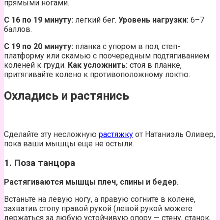
прямыми ногами.
С 16 по 19 минуту:
легкий бег.
Уровень нагрузки:
6–7
баллов.
С 19 по 20 минуту:
планка с упором в пол, степ-
платформу или скамью с поочередным подтягиванием
коленей к груди.
Как усложнить:
стоя в планке,
притягивайте колено к противоположному локтю.
Охладись и растянись
Сделайте эту несложную
растяжку
от Натаниэль Оливер,
пока ваши мышцы еще не остыли.
1. Поза танцора
Растягиваются мышцы плеч, спины и бедер.
Встаньте на левую ногу, а правую согните в колене,
захватив стопу правой рукой (левой рукой можете
держаться за любую устойчивую опору — стену, станок,