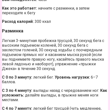
Как это работает:
начните с разминки, а затем
переходите к бегу
Расход калорий:
300 ккал
Разминка
Легкая 3-минутная пробежка трусцой, 30 секунд бега с
высоким подъемом коленей, 30 секунд бега с
захлестом голеней, 30 секунд ходьбы с поочередным
подъемом прямых ног и касанием мыска рукой (если
вы поднимаете правую ногу, касайтесь правого мыска
левой ладонью и наоборот), упражнение «прыжки
Джека» в течение 30 секунд.
С 0 по 3 минуту:
легкий бег.
Уровень нагрузки:
6–7
баллов.
С 3 по 4 минуту:
выпады назад с чередованием ног.
Как
усложнить:
делайте выпады, в прыжке меняя ноги
местами.
С 4 по 7 минуту:
легкий бег трусцой (чуть медленнее,