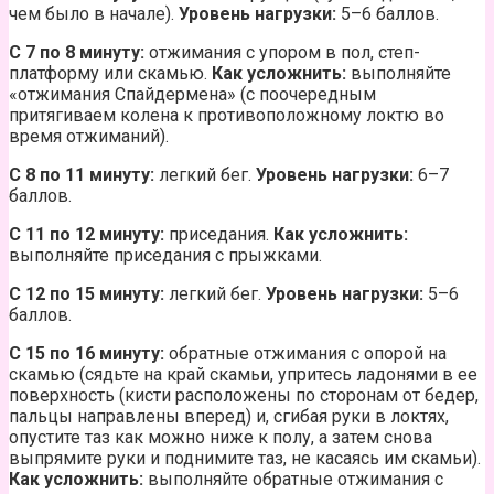
чем было в начале).
Уровень нагрузки:
5–6 баллов.
С 7 по 8 минуту:
отжимания с упором в пол, степ-
платформу или скамью.
Как усложнить:
выполняйте
«отжимания Спайдермена» (с поочередным
притягиваем колена к противоположному локтю во
время отжиманий).
С 8 по 11 минуту:
легкий бег.
Уровень нагрузки:
6–7
баллов.
С 11 по 12 минуту:
приседания.
Как усложнить:
выполняйте приседания с прыжками.
С 12 по 15 минуту:
легкий бег.
Уровень нагрузки:
5–6
баллов.
С 15 по 16 минуту:
обратные отжимания с опорой на
скамью (сядьте на край скамьи, упритесь ладонями в ее
поверхность (кисти расположены по сторонам от бедер,
пальцы направлены вперед) и, сгибая руки в локтях,
опустите таз как можно ниже к полу, а затем снова
выпрямите руки и поднимите таз, не касаясь им скамьи).
Как усложнить:
выполняйте обратные отжимания с