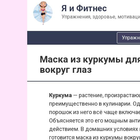
Перейти
Я и Фитнес
к
Упражнения, здоровье, мотиваци
контенту
Упражн
Маска из куркумы дл
вокруг глаз
Куркума
— растение, произрастаю
преимущественно в кулинарии. О
порошок из него всё чаще включае
Объясняется это его мощным ан
действием. В домашних условиях и
готовится маска из куркумы вокруг