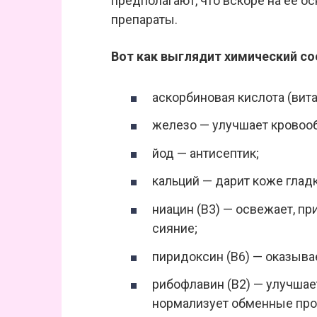
предполагают, что вскоре на её о
препараты.
Вот как выглядит химический со
аскорбиновая кислота (вит
железо — улучшает кровоо
йод — антисептик;
кальций — дарит коже глад
ниацин (В3) — освежает, пр
сияние;
пиридоксин (В6) — оказыва
рибофлавин (В2) — улучшает
нормализует обменные про