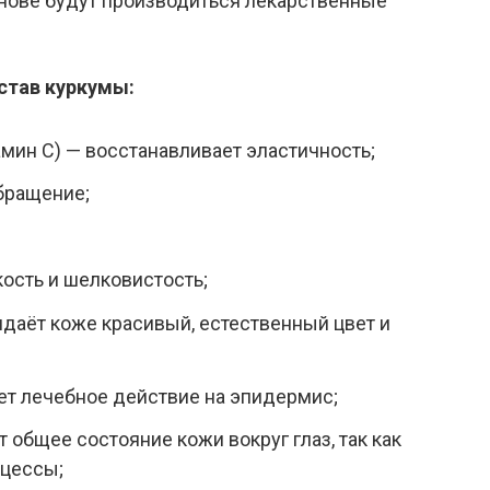
снове будут производиться лекарственные
став куркумы:
амин С) — восстанавливает эластичность;
бращение;
кость и шелковистость;
идаёт коже красивый, естественный цвет и
ет лечебное действие на эпидермис;
 общее состояние кожи вокруг глаз, так как
цессы;