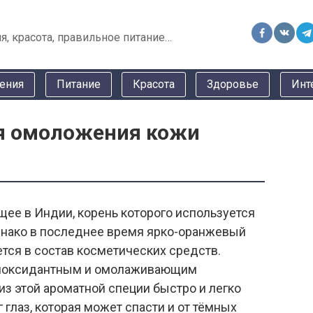
я, красота, правильное питание…
ения
Питание
Красота
Здоровье
Инт
я омоложения кожи
щее в Индии, корень которого используется
днако в последнее время ярко-оранжевый
тся в состав косметических средств.
тиоксидантным и омолаживающим
з этой ароматной специи быстро и легко
 глаз, которая может спасти и от тёмных