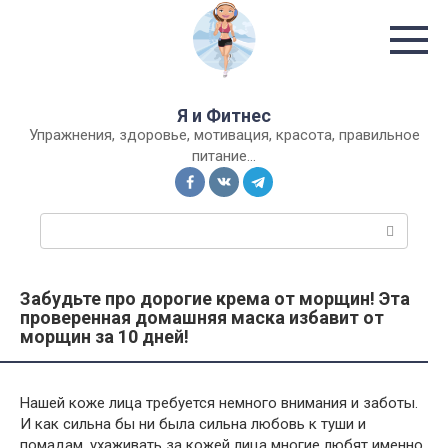
Перейти
к
контенту
Я и Фитнес
Упражнения, здоровье, мотивация, красота, правильное
питание…
П
о
и
с
Забудьте про дорогие крема от морщин! Эта
к
проверенная домашняя маска избавит от
:
морщин за 10 дней!
Нашей коже лица требуется немного внимания и заботы.
И как сильна бы ни была сильна любовь к туши и
помадам, ухаживать за кожей лица многие любят именно