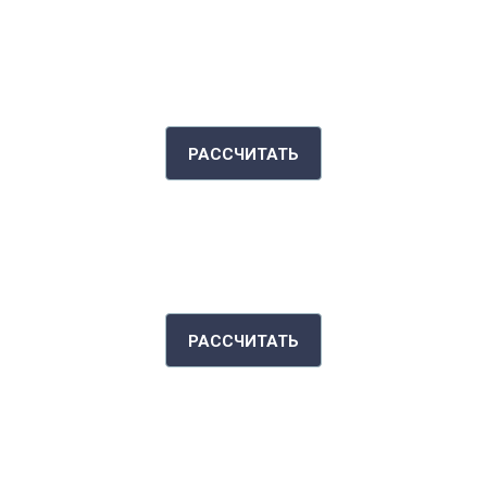
КАЛЬКУЛЯТОР КАЛОРИЙ
РАССЧИТАТЬ
ИНДЕКС МАССЫ ТЕЛА
РАССЧИТАТЬ
РАССКАЖИ СВОЮ ИСТОРИЮ