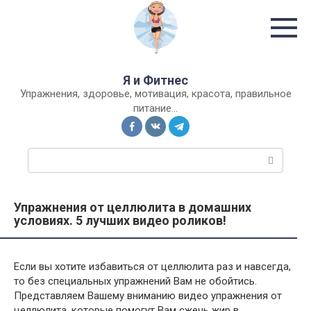
Перейти
к
контенту
Я и Фитнес
Упражнения, здоровье, мотивация, красота, правильное
питание…
П
о
и
с
Упражнения от целлюлита в домашних
к
условиях. 5 лучших видео роликов!
:
Если вы хотите избавиться от целлюлита раз и навсегда,
то без специальных упражнений Вам не обойтись.
Представляем Вашему вниманию видео упражнения от
целлюлита, которые помогут Вам сжечь жир в