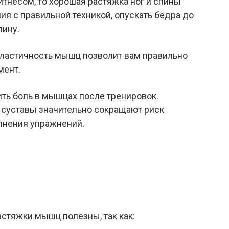
тнесом, то хорошая растяжка ног и спины
я с правильной техникой, опускать бёдра до
пину.
 эластичность мышц позволит вам правильно
мент.
ть боль в мышцах после тренировок.
суставы значительно сокращают риск
лнения упражнений.
астяжки мышц полезны, так как: