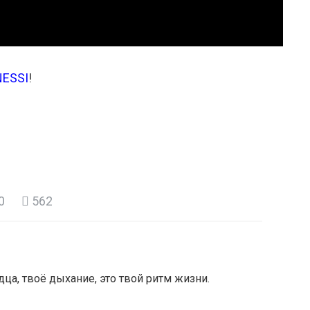
NESSI
!
0
562
дца, твоё дыхание, это твой ритм жизни.