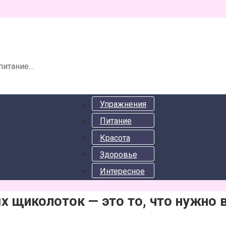
 питание…
Упражнения
Питание
Красота
Здоровье
Интересное
х щиколоток — это то, что нужно 