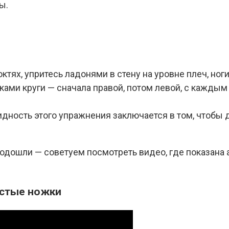
ы.
октях, упритесь ладонями в стену на уровне плеч, ноги
ками круги — сначала правой, потом левой, с кажды
идность этого упражнения заключается в том, чтоб
подошли — советуем посмотреть видео, где показана
истые ножки