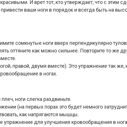
расивыми. И врет тот, кто утверждает, что с этим с
привести ваши ноги в порядок и всегда быть на вы
днимите сомкнутые ноги вверх перпендикулярно тулов
пять оттяните как можно сильнее. Повторите то же др
вместе.
гой, правой, двумя вместе). Это упражнение так же, 
кровообращение в ногах.
 плеч, ноги слегка раздвиньте.
ожении (на первых порах это будет немного затруднит
вовать, как напрягаются мышцы.
ное упражнение для улучшения кровообращения в нога