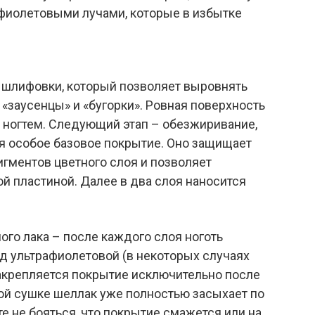
фиолетовыми лучами, которые в избытке
 шлифовки, который позволяет выровнять
 «заусенцы» и «бугорки». Ровная поверхность
с ногтем. Следующий этап – обезжиривание,
ся особое базовое покрытие. Оно защищает
игментов цветного слоя и позволяет
ой пластиной. Далее в два слоя наносится
ого лака – после каждого слоя ноготь
д ультрафиолетовой (в некоторых случаях
закрепляется покрытие исключительно после
кой сушке шеллак уже полностью засыхает по
 не бояться, что покрытие смажется или на