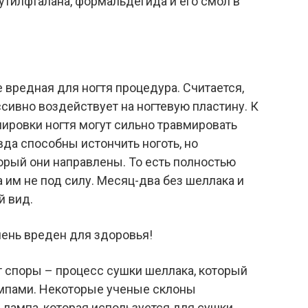
бутилфталана, формальдегида и его смол в
 вредная для ногтя процедура. Считается,
сивно воздействует на ногтевую пластину. К
ировки ногтя могут сильно травмировать
вда способны истончить ноготь, но
торый они направлены. То есть полностью
а им не под силу. Месяц-два без шеллака и
й вид.
 споры – процесс сушки шеллака, который
мпами. Некоторые ученые склоны
 лампа, которая используется для сушки