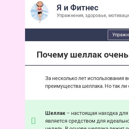
Перейти
Я и Фитнес
к
Упражнения, здоровье, мотиваци
контенту
Упражн
Почему шеллак очень
За несколько лет использования 
преимущества шеллака. Но так ли
Шеллак
– настоящая находка для
является средством для идеально
недель. В основе шеллака лежит 