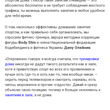
спортом дома. Плюсы таких занятий очевидны — это
абсолютно бесплатно и не требует соблюдения жесткого
графика, ты можешь выполнять занятия в любое удобное
для тебя время.
О том, насколько эффективны домашние занятия
спортом, и как правильно себя организовать, мы
спросили фитнес-тренера, аврора методики коррекции
фигуры
Body Slim
и члена Национальной федерации
бодибилдинга и фитнеса Украины
Дину Олейник
:
«Откровенно говоря, я всегда считала, что
тренировки
дома
никогда не дадут такого результата как в зале,
хотя я приветствую спорт во всех его проявлениях и
лучше хоть где-то и хоть как-то, чем вообще никак —
сидеть перед телевизором и смотреть сериалы, есть
чипсы, мороженое и прочие «гадости». Давай я сразу
объясню свою позицию: почему я больше склоняюсь к
занятиям в зале
, а не дома.