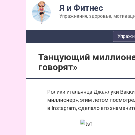
Перейти
Я и Фитнес
к
Упражнения, здоровье, мотиваци
контенту
Упражн
Танцующий миллионер
говорят»
Ролики итальянца Джанлуки Вакки
миллионер», этим летом посмотре
в
Instagram
, сделало его знаменит