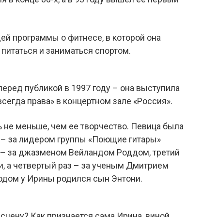
ей программы о фитнесе, в которой она
 питаться и заниматься спортом.
еред публикой в 1997 году – она выступила
сегда права» в концертном зале «Россия».
не меньше, чем ее творчество. Певица была
 – за лидером группы «Поющие гитары»
 – за джазменом Вейландом Роддом, третий
и, а четвертый раз – за ученым Дмитрием
одом у Ирины родился сын Энтони.
сцену? Как признается сама Ирина, виной