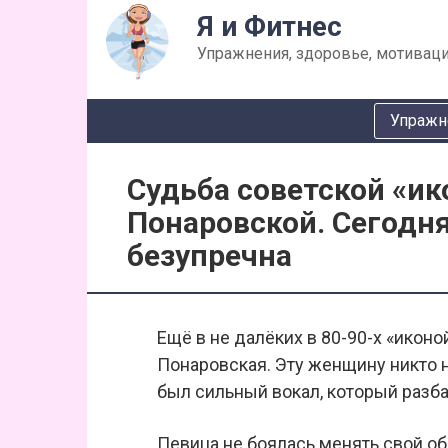
Перейти
Я и Фитнес
к
Упражнения, здоровье, мотиваци
контенту
Упражн
Судьба советской «и
Понаровской. Сегодня
безупречна
Ещё в не далёких в 80-90-х «иконо
Понаровская. Эту женщину никто не
был сильный вокал, который разб
Певица не боялась менять свой о