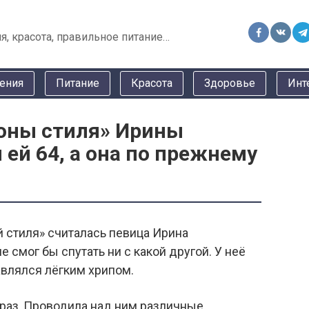
я, красота, правильное питание…
ения
Питание
Красота
Здоровье
Инт
коны стиля» Ирины
 ей 64, а она по прежнему
й стиля» считалась певица Ирина
 смог бы спутать ни с какой другой. У неё
авлялся лёгким хрипом.
браз, Проводила над ним различные