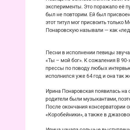
эксперименты. Это поражало её пу
был не повторим. Ей был присвое
этот титул мог присвоить только
Понаровскую называли — как «ле
Песни в исполнении певицы звуча
«Ты – мой бог». К сожаления В 90-
прессы по поводу любых интервью
исполнился уже 64 год и она так ж
Ирина Понаровская появилась на с
родители были музыкантами, поэт
После окончания консерватории о
«Коробейники», а также в джазов
Ирина начала сольные выступления