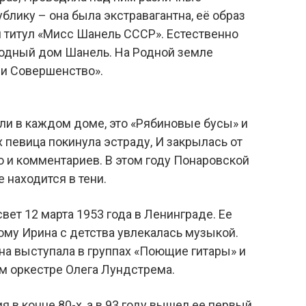
блику – она была экстравагантна, её образ
н титул «Мисс Шанель СССР». Естественно
 Модный дом Шанель. На Родной земле
ди Совершенство».
ли в каждом доме, это «Рябиновые бусы» и
х певица покинула эстраду, И закрылась от
 и комментариев. В этом году Понаровской
е находится в тени.
вет 12 марта 1953 года в Ленинграде. Ее
ому Ирина с детства увлекалась музыкой.
на выступала в группах «Поющие гитары» и
ом оркестре Олега Лундстрема.
 в конце 80-х, а в 93 году вышел ее первый