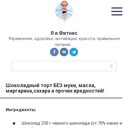
Перейти
к
контенту
Я и Фитнес
Упражнения, здоровье, мотивация, красота, правильное
питание…
П
о
и
с
Шоколадный торт БЕЗ муки, масла,
к
маргарина,сахара и прочих вредностей!
:
Ингредиенты:
Шоколад 250 г черного шоколада (от 70% какао и