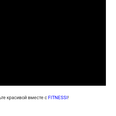
ьте красивой вместе с
FITNESSI
!