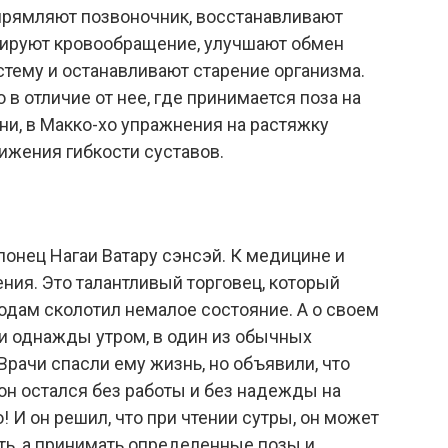
прямляют позвоночник, восстанавливают
лируют кровообращение, улучшают обмен
тему и останавливают старение организма.
 в отличие от нее, где принимается поза на
и, в Макко-хо упражнения на растяжку
ижения гибкости суставов.
онец Нагаи Ватару сэнсэй. К медицине и
ения. Это талантливый торговец, который
годам сколотил немалое состояние. А о своем
 и однажды утром, в один из обычных
 Врачи спасли ему жизнь, но объявили, что
 он остался без работы и без надежды на
 И он решил, что при чтении сутры, он может
ать, а принимать определенные позы и