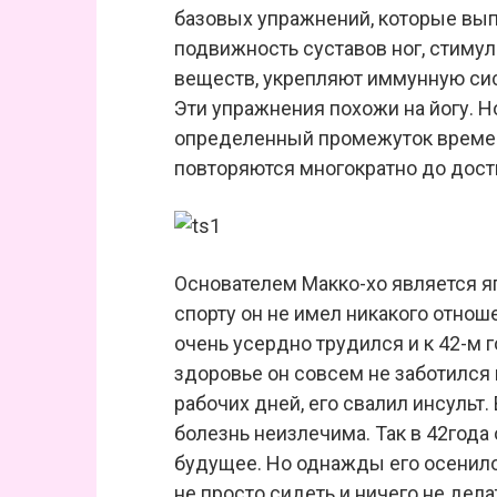
базовых упражнений, которые вы
подвижность суставов ног, стиму
веществ, укрепляют иммунную сис
Эти упражнения похожи на йогу. Но
определенный промежуток времен
повторяются многократно до дост
Основателем Макко-хо является яп
спорту он не имел никакого отнош
очень усердно трудился и к 42-м 
здоровье он совсем не заботился
рабочих дней, его свалил инсульт.
болезнь неизлечима. Так в 42года
будущее. Но однажды его осенило!
не просто сидеть и ничего не дел