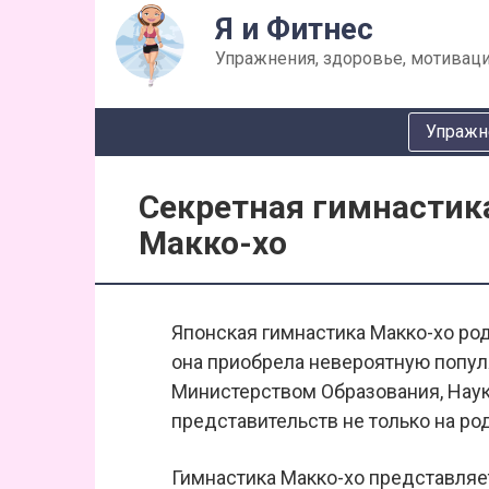
Перейти
Я и Фитнес
к
Упражнения, здоровье, мотиваци
контенту
Упражн
Секретная гимнастик
Макко-хо
Японская гимнастика Макко-хо ро
она приобрела невероятную попул
Министерством Образования, Науки
представительств не только на род
Гимнастика Макко-хо представляе