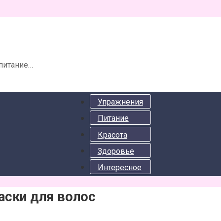
 питание…
Упражнения
Питание
Красота
Здоровье
Интересное
аски для волос