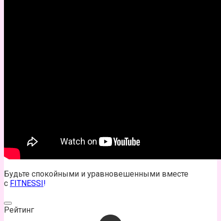
Будьте спокойными и уравновешенными вместе
с
FITNESSI
!
Рейтинг