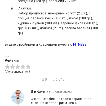
говядина (150 гр.), апельсины (2 шт.)
7 сутки.
Набор продуктов: нежирный йогурт (2 шт.), 1
порция овсяной каши (100 гр.), изюм (100 гр.),
куриный бульон (300 мл.), вареное филе (200 гр.),
груши (2 шт.), яблоки (2 шт.), свекла вареная (100
гр.).
Будьте стройными и красивыми вместе с
FITNESSI
!
Рейтинг
( Пока оценок нет )
0
6 045
Я и Фитнес
/ автор статьи
Спорт – это биение твоего сердца, твоё
дыхание, это твой ритм жизни.