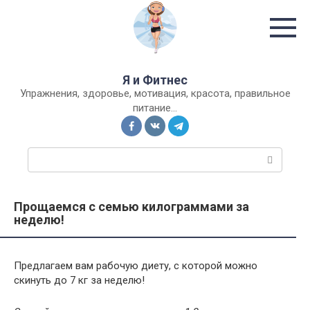
Перейти
к
контенту
Я и Фитнес
Упражнения, здоровье, мотивация, красота, правильное
питание…
П
о
и
с
Прощаемся с семью килограммами за
к
неделю!
:
Предлагаем вам
рабочую диету
, с которой можно
скинуть до 7 кг за неделю!