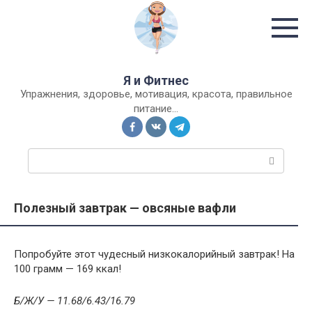
Перейти
к
контенту
Я и Фитнес
Упражнения, здоровье, мотивация, красота, правильное
питание…
П
о
и
с
Полезный завтрак — овсяные вафли
к
:
Попробуйте этот чудесный низкокалорийный завтрак! На
100 грамм — 169 ккал!
Б/Ж/У — 11.68/6.43/16.79