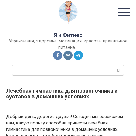
Перейти
к
контенту
Я и Фитнес
Упражнения, здоровье, мотивация, красота, правильное
питание…
П
о
и
с
Лечебная гимнастика для позвоночника и
к
суставов в домашних условиях
:
Добрый день, дорогие друзья! Сегодня мы расскажем
вам, какую пользу способна принести лечебная
гимнастика для позвоночника в домашних условиях.
Важно понимать, что боли, изменение осанки,