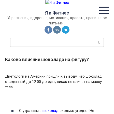
Перейти
к
Я и Фитнес
контенту
Упражнения, здоровье, мотивация, красота, правильное
питание…
П
о
и
с
Каково влияние шоколада на фигуру?
к
:
Диетологи из Америки пришли к выводу, что шоколад,
съеденный до 12.00 до еды, никак не влияет на массу
тела.
С утра ешьте
шоколад
сколько угодно! Не