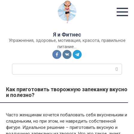
Перейти
к
контенту
Я и Фитнес
Упражнения, здоровье, мотивация, красота, правильное
питание…
П
о
и
с
Как приготовить творожную запеканку вкусно
к
и полезно?
:
Часто женщинам хочется побаловать себя вкусненьким и
сладеньким, но при этом, не навредить собственной
фигуре. Идеальное решение – приготовить вкусную и
воздушную запеканку из творога. Что это такое, знает