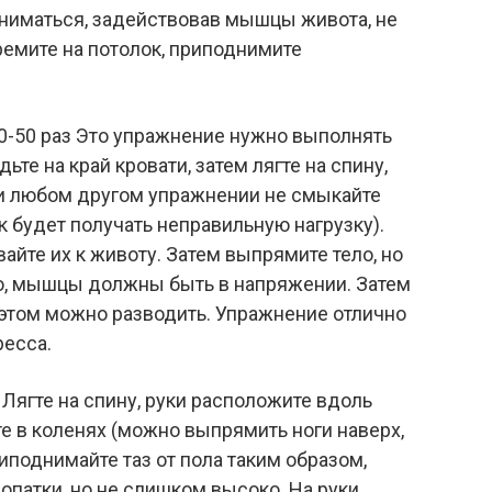
дниматься, задействовав мышцы живота, не
тремите на потолок, приподнимите
0-50 раз Это упражнение нужно выполнять
ьте на край кровати, затем лягте на спину,
 при любом другом упражнении не смыкайте
к будет получать неправильную нагрузку).
вайте их к животу. Затем выпрямите тело, но
ью, мышцы должны быть в напряжении. Затем
 этом можно разводить. Упражнение отлично
есса.
 Лягте на спину, руки расположите вдоль
те в коленях (можно выпрямить ноги наверх,
поднимайте таз от пола таким образом,
лопатки, но не слишком высоко. На руки