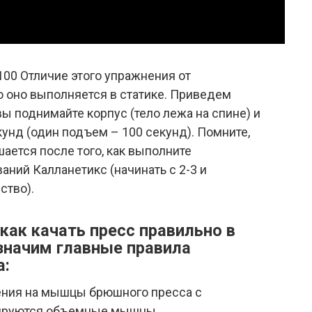
100 Отличие этого упражнения от
о оно выполняется в статике. Приведем
вы поднимайте корпус (тело лежа на спине) и
кунд (один подъем – 100 секунд). Помните,
шается после того, как выполните
ний Калланетикс (начинать с 2-3 и
ство).
 как качать пресс правильно в
значим главные правила
а:
ения на мышцы брюшного пресса с
рмируются объемные мышцы.