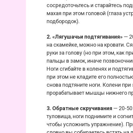
сосредоточьтесь и старайтесь по
махая при этом головой (глаза ус
подбородок).
2. «Лягушачьи подтягивания»
— 2
на скамейке, можно на кровати. Сяд
руки за голову (но при этом, как
пальцы в замок, иначе позвоночни
Ноги сгибайте в коленях и подтяги
при этом не кладите его полност
снова подтяните ноги. Колени при
прорабатывает мышцы нижнего пр
3. Обратные скручивания
— 20-50
туловища, ноги поднимите и согни
чтобы усложнить упражнение). При
словно вы собираетесь встать на 