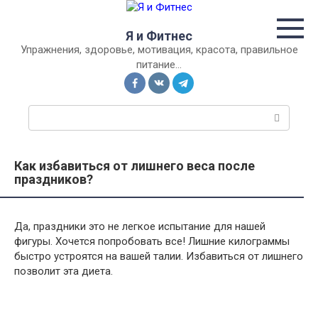
Перейти
к
Я и Фитнес
контенту
Упражнения, здоровье, мотивация, красота, правильное
питание…
П
о
и
с
Как избавиться от лишнего веса после
к
праздников?
:
Да, праздники это не легкое испытание для нашей
фигуры. Хочется попробовать все! Лишние килограммы
быстро устроятся на вашей талии. Избавиться от лишнего
позволит эта диета.