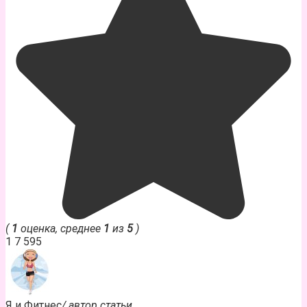
(
1
оценка, среднее
1
из
5
)
1
7 595
Я и Фитнес
/ автор статьи