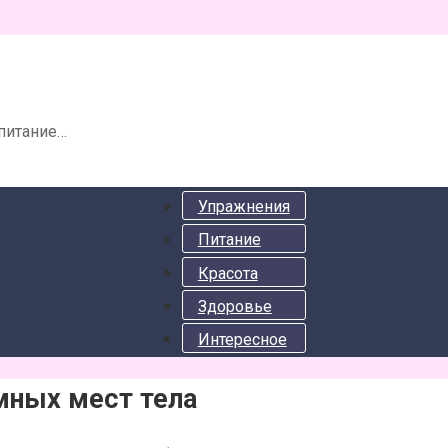
 питание…
Упражнения
Питание
Красота
Здоровье
Интересное
мных мест тела