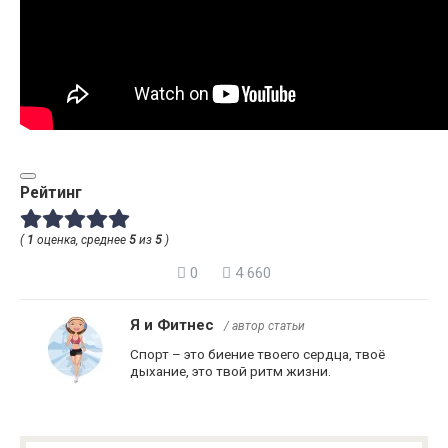
Рейтинг
(
1
оценка, среднее
5
из
5
)
0
4 660
Я и Фитнес
/ автор статьи
Спорт – это биение твоего сердца, твоё
дыхание, это твой ритм жизни.