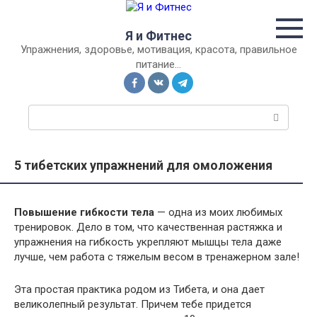
Перейти
к
Я и Фитнес
контенту
Упражнения, здоровье, мотивация, красота, правильное
питание…
П
о
и
с
5 тибетских упражнений для омоложения
к
:
Повышение гибкости тела
— одна из моих любимых
тренировок. Дело в том, что качественная растяжка и
упражнения на гибкость укрепляют мышцы тела даже
лучше, чем работа с тяжелым весом в тренажерном зале!
Эта простая практика родом из Тибета, и она дает
великолепный результат. Причем тебе придется