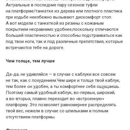
Актуальные в последние пару сезонов туфли
на платформе/танкетке из дерева или плотного пластика
при ходьбе неизбежно вызывают дискомфорт стоп.
А вот модели с танкеткой из резины с кожаным
покрытием несравнимо удобнее
,
поскольку отличаются
большей пластичностью и способны подстраиваться как
под твои ноги
,
так и под различные препятствия
,
которые
встречаются тебе на дороге.
Чем толще
,
тем лучше
Да-да
,
не удивляйся — в случае с каблуки все совсем
не так
,
как с похудением.Чем шире и толще твой каблук
,
тем более он удобен
,
а ты комфортнее себя ощущаешь.
Поэтому самый удобный каблук
,
во-первых
,
широкий
,
а во-вторых
,
плавно переходит во «встроенную»
платформу. Это позволяет равномернее распределять
твой вес
,
нежели в случае со шпильками и полным
отсутствием платформы.