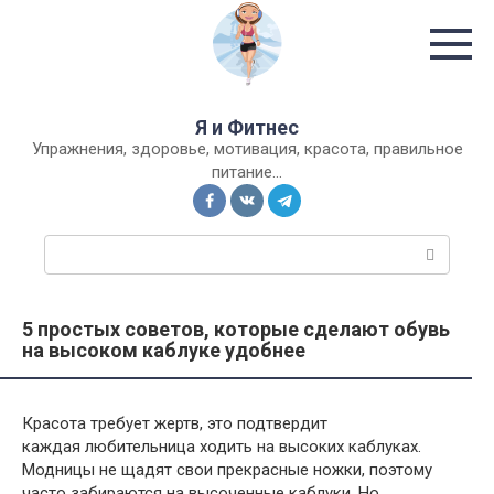
Перейти
к
контенту
Я и Фитнес
Упражнения, здоровье, мотивация, красота, правильное
питание…
П
о
и
с
5 простых советов, которые сделают обувь
к
на высоком каблуке удобнее
:
Красота требует жертв, это подтвердит
каждая любительница ходить на высоких каблуках.
Модницы не щадят свои прекрасные ножки, поэтому
часто забираются на высоченные каблуки. Но