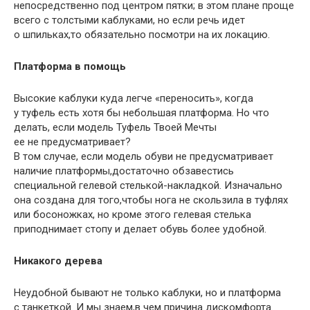
непосредственно под центром пятки; в этом плане проще
всего с толстыми каблуками
,
но если речь идет
о шпильках
,
то обязательно посмотри на их локацию.
Платформа в помощь
Высокие каблуки куда легче
«
переносить», когда
у туфель есть хотя бы небольшая платформа. Но что
делать
,
если модель Туфель Твоей Мечты
ее не предусматривает?
В том случае
,
если модель обуви не предусматривает
наличие платформы
,
достаточно обзавестись
специальной гелевой стелькой-накладкой. Изначально
она создана для того
,
чтобы нога не скользила в туфлях
или босоножках
,
но кроме этого гелевая стелька
приподнимает стопу и делает обувь более удобной.
Никакого дерева
Неудобной бывают не только каблуки
,
но и платформа
с танкеткой. И мы знаем
,
в чем причина дискомфорта.