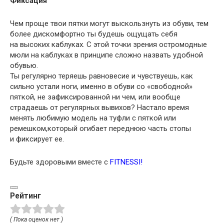
Фиксация
Чем проще твои пятки могут выскользнуть из обуви
,
тем
более дискомфортно ты будешь ощущать себя
на высоких каблуках. С этой точки зрения остромодные
мюли на каблуках в принципе сложно назвать удобной
обувью.
Ты регулярно теряешь равновесие и чувствуешь
,
как
сильно устали ноги
,
именно в обуви со «свободной»
пяткой
,
не зафиксированной ни чем
,
или вообще
страдаешь от регулярных вывихов? Настало время
менять любимую модель на туфли с пяткой или
ремешком
,
который огибает переднюю часть стопы
и фиксирует ее.
Будьте здоровыми вместе с
FITNESSI
!
Рейтинг
( Пока оценок нет )