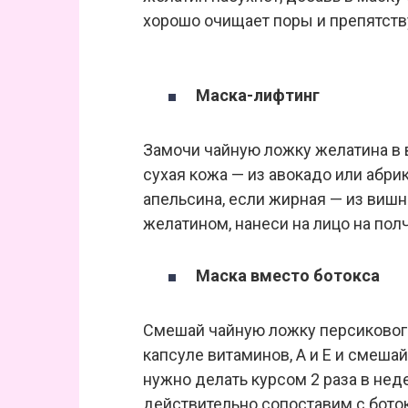
хорошо очищает поры и препятств
Маска-лифтинг
Замочи чайную ложку желатина в в
сухая кожа — из авокадо или абри
апельсина, если жирная — из вишн
желатином, нанеси на лицо на полч
Маска вместо ботокса
Смешай чайную ложку персикового
капсуле витаминов, А и Е и смеша
нужно делать курсом 2 раза в нед
действительно сопоставим с бото