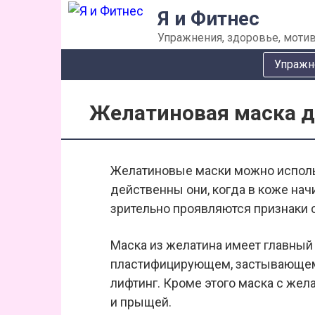
Перейти
Я и Фитнес
к
Упражнения, здоровье, мотив
контенту
Упражн
Желатиновая маска д
Желатиновые маски можно исполь
действенны они, когда в коже на
зрительно проявляются признаки 
Маска из желатина имеет главный
пластифицирующем, застывающем 
лифтинг. Кроме этого маска с жел
и прыщей.