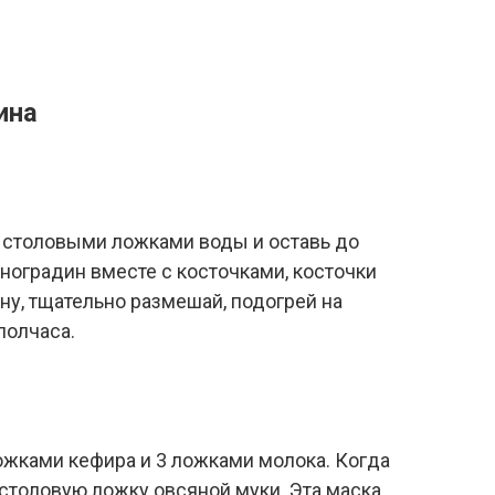
ина
 столовыми ложками воды и оставь до
иноградин вместе с косточками, косточки
ну, тщательно размешай, подогрей на
полчаса.
ожками кефира и 3 ложками молока. Когда
 столовую ложку овсяной муки. Эта маска