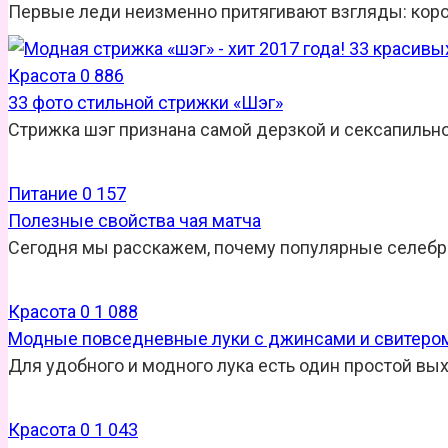
Первые леди неизменно притягивают взгляды: коро
Красота
0
886
33 фото стильной стрижки «Шэг»
Стрижка шэг признана самой дерзкой и сексапильно
Питание
0
157
Полезные свойства чая матча
Сегодня мы расскажем, почему популярные селебри
Красота
0
1 088
Модные повседневные луки с джинсами и свитеро
Для удобного и модного лука есть один простой вых
Красота
0
1 043