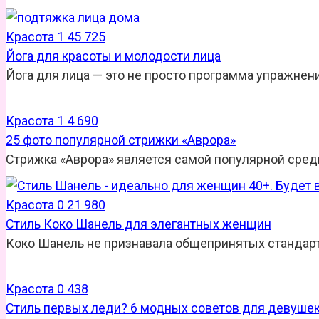
Красота
1
45 725
Йога для красоты и молодости лица
Йога для лица — это не просто программа упражнен
Красота
1
4 690
25 фото популярной стрижки «Аврора»
Стрижка «Аврора» является самой популярной среди
Красота
0
21 980
Стиль Коко Шанель для элегантных женщин
Коко Шанель не признавала общепринятых стандарт
Красота
0
438
Стиль первых леди? 6 модных советов для девуше