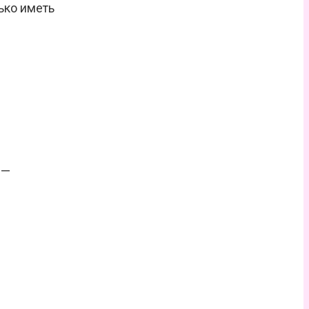
ько иметь
 —