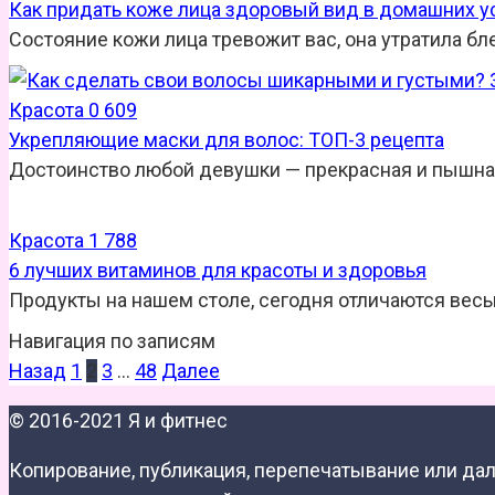
Как придать коже лица здоровый вид в домашних у
Состояние кожи лица тревожит вас, она утратила бл
Красота
0
609
Укрепляющие маски для волос: ТОП-3 рецепта
Достоинство любой девушки — прекрасная и пышная
Красота
1
788
6 лучших витаминов для красоты и здоровья
Продукты на нашем столе, сегодня отличаются весь
Навигация по записям
Назад
1
2
3
…
48
Далее
© 2016-2021 Я и фитнес
Копирование, публикация, перепечатывание или д