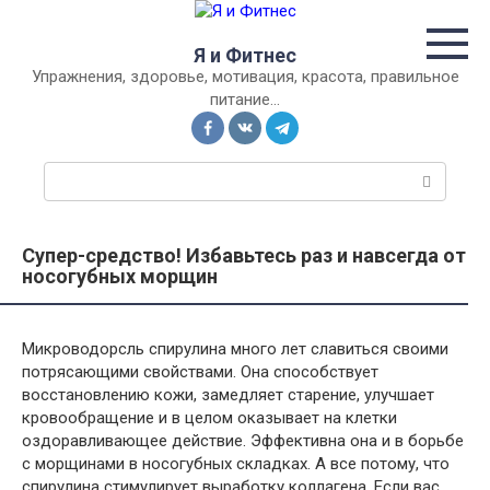
Перейти
к
Я и Фитнес
контенту
Упражнения, здоровье, мотивация, красота, правильное
питание…
П
о
и
с
Супер-средство! Избавьтесь раз и навсегда от
к
носогубных морщин
:
Микроводорсль спирулина много лет славиться своими
потрясающими свойствами. Она способствует
восстановлению кожи, замедляет старение, улучшает
кровообращение и в целом оказывает на клетки
оздоравливающее действие. Эффективна она и в борьбе
с морщинами в носогубных складках. А все потому, что
спирулина стимулирует выработку коллагена. Если вас