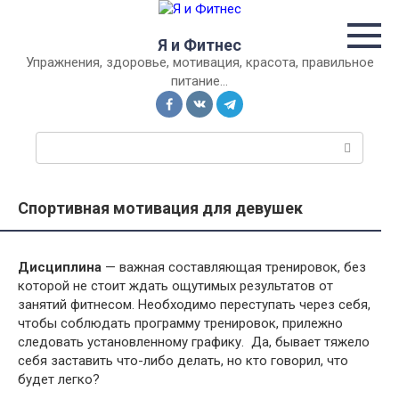
Перейти
к
Я и Фитнес
контенту
Упражнения, здоровье, мотивация, красота, правильное
питание…
П
о
и
с
Спортивная мотивация для девушек
к
:
Дисциплина
— важная составляющая тренировок, без
которой не стоит ждать ощутимых результатов от
занятий фитнесом. Необходимо переступать через себя,
чтобы соблюдать программу тренировок, прилежно
следовать установленному графику. Да, бывает тяжело
себя заставить что-либо делать, но кто говорил, что
будет легко?