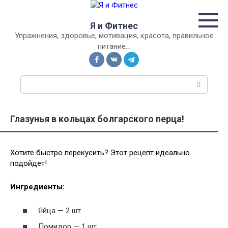
Перейти
к
Я и Фитнес
контенту
Упражнения, здоровье, мотивация, красота, правильное
питание…
П
о
и
с
Глазунья в кольцах болгарского перца!
к
:
Хотите быстро перекусить? Этот рецепт идеально
подойдет!
Ингредиенты:
Яйца — 2 шт
Помидор — 1 шт